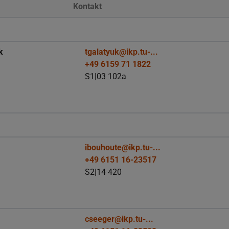
Kontakt
k
tgalatyuk@ikp.tu-...
+49 6159 71 1822
S1|03 102a
l
ibouhoute@ikp.tu-...
+49 6151 16-23517
S2|14 420
cseeger@ikp.tu-...