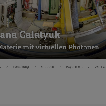
yana Galatyuk
terie mit virtuellen Photonen
k
Forschung
Gruppen
Experiment
AG T G