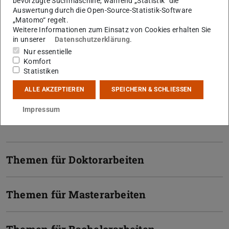
bevorzugte Suchmaschine, während „Statistik“ die
Auswertung durch die Open-Source-Statistik-Software
„Matomo“ regelt.
Weitere Informationen zum Einsatz von Cookies erhalten Sie
in unserer
Datenschutzerklärung
.
Nur essentielle
Komfort
Statistiken
Nichts für Sie dabei? Kommen Sie gerne persönlich zu
ALLE AKZEPTIEREN
SPEICHERN & SCHLIESSEN
uns und schildern Sie Ihre Interessen. Wir versuchen gerne
Impressum
mit Ihnen gemeinsam ein Thema zu finden.
Themen für Doktorarbeiten
Themen für Masterarbeiten