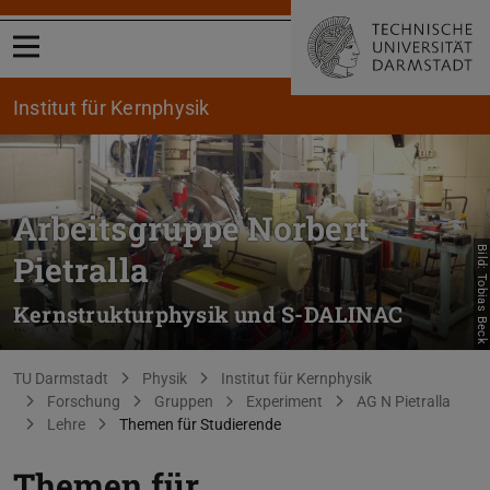
Menü öffnen
Institut für Kernphysik
Arbeitsgruppe Norbert
Bild: Tobias Beck
Pietralla
Kernstrukturphysik und S-DALINAC
Sie befinden sich hier:
TU Darmstadt
Physik
Institut für Kernphysik
Forschung
Gruppen
Experiment
AG N Pietralla
Lehre
Themen für Studierende
Themen für