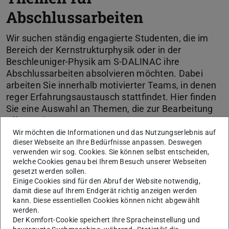
Abschlussarbeiten
Wir suchen ständig engagierte Studenten, die im
Bereich der Kernstrukturphysik oder in der
Beschleuniger-Physik am S-DALINAC ihre
Abschlussarbeiten absolvieren möchten. Dabei
arbeiten Sie innerhalb motivierter Teams, in denen
reger Erfahrungsaustausch stattfindet. Hier finden
Sie eine Auswahl an Themen, die zur Bearbeitung
offen stehen.
Wir möchten die Informationen und das Nutzungserlebnis auf
dieser Webseite an Ihre Bedürfnisse anpassen. Deswegen
verwenden wir sog. Cookies. Sie können selbst entscheiden,
KONTAKT
welche Cookies genau bei Ihrem Besuch unserer Webseiten
gesetzt werden sollen.
Einige Cookies sind für den Abruf der Website notwendig,
damit diese auf Ihrem Endgerät richtig anzeigen werden
kann. Diese essentiellen Cookies können nicht abgewählt
werden.
Der Komfort-Cookie speichert Ihre Spracheinstellung und