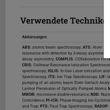
Verwendete Technike
Abkürzungen
ABS:
atomic beam spectroscopy;
ATS:
Atom Trap
resonance with detection by β-decay asymmetry
decay asymmetry;
COMPLIS
: COllaboration for 
CRIS:
Collinear Resonance Ionization Spectrosc
spectroscopy;
IGLIS:
In-Gas Laser Ionization an
Spectroscopy;
ITS:
Ion Trap Spectroscopy;
LIF:
l
pumping of an atomic beam Stern Gerlach Analy
Larmor Precession of Optically Pumped Atoms;
MWDR:
microwave double-resonance;
NDD:
Nucle
Coincidence;
PI-ICR:
Phase-Imaging Ion-Cyclotr
and Trap;
PTS:
Paul-Trap Spectroscopy;
RADOP: