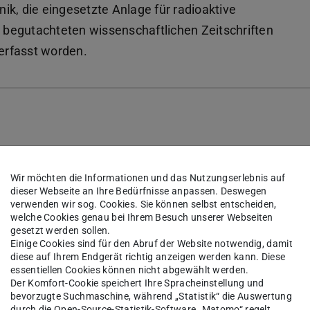
ik, die eingesetzte Anlage für radioaktive
n begutachteten wissenschaftlichen Zeitschriften
 erfasst worden.
Wir möchten die Informationen und das Nutzungserlebnis auf
dieser Webseite an Ihre Bedürfnisse anpassen. Deswegen
verwenden wir sog. Cookies. Sie können selbst entscheiden,
erspektroskopie
welche Cookies genau bei Ihrem Besuch unserer Webseiten
gesetzt werden sollen.
Einige Cookies sind für den Abruf der Website notwendig, damit
diese auf Ihrem Endgerät richtig anzeigen werden kann. Diese
n der Tabelle genannten Publikationen finden Sie
essentiellen Cookies können nicht abgewählt werden.
Der Komfort-Cookie speichert Ihre Spracheinstellung und
bevorzugte Suchmaschine, während „Statistik“ die Auswertung
durch die Open-Source-Statistik-Software „Matomo“ regelt.