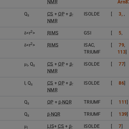
NMR
Arn8
Q
CS
+
OP
+
β-
ISOLDE
[
3,
,
s
NMR
2
δ<r
>
RIMS
GSI
[
5
,
2
δ<r
>
RIMS
ISAC,
[
79
,
TRIUMF
113
]
μ
, Q
CS
+
OP
+
β-
ISOLDE
[
77
]
I
s
NMR
I, Q
CS
+
OP
+
β-
ISOLDE
[
86
]
s
NMR
Q
OP
+
β-NQR
TRIUMF
[
111
]
s
Q
β-NQR
TRIUMF
[
139
]
s
μ
LIS
+
CS
+
β-
ISOLDE
[
7
]
I