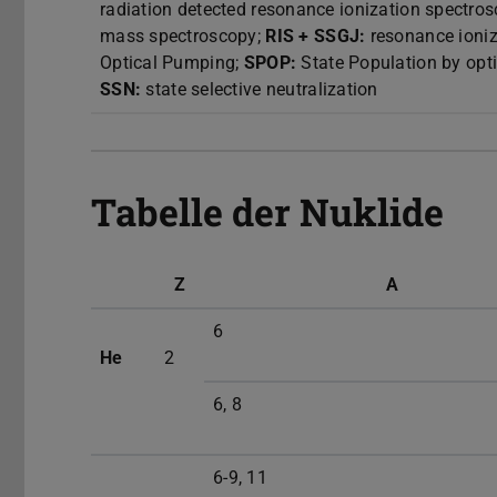
radiation detected resonance ionization spectro
mass spectroscopy;
RIS + SSGJ:
resonance ioniz
Optical Pumping;
SPOP:
State Population by opt
SSN:
state selective neutralization
Tabelle der Nuklide
Z
A
6
He
2
6, 8
6-9, 11