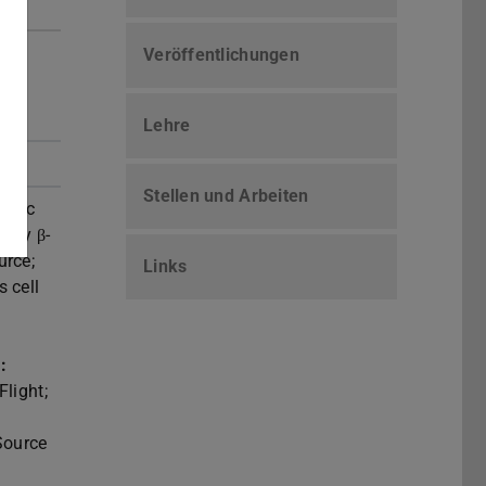
Veröffentlichungen
Lehre
Stellen und Arbeiten
etic
n by β-
urce;
Links
 cell
:
Flight;
Source