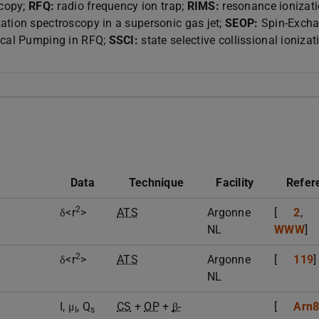
scopy;
RFQ:
radio frequency ion trap;
RIMS:
resonance ionizat
ation spectroscopy in a supersonic gas jet;
SEOP:
Spin-Exch
ical Pumping in RFQ;
SSCI:
state selective collissional ionizat
Data
Technique
Facility
Refer
2
δ<r
>
ATS
Argonne
[
2
,
NL
WWW
]
2
δ<r
>
ATS
Argonne
[
119
]
NL
I, μ
, Q
CS
+
OP
+
β-
[
Arn
I
s