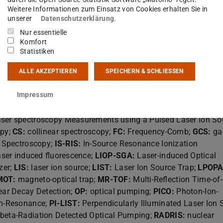
Weitere Informationen zum Einsatz von Cookies erhalten Sie in
unserer
Datenschutzerklärung
.
Nur essentielle
n
Komfort
Statistiken
ALLE AKZEPTIEREN
SPEICHERN & SCHLIESSEN
Impressum
 Spectroscopy;
β:
beta-decay detection;
β-NMR:
nuclear magn
;
β-NQR:
zero-field nuclear quadrupole resonance with detectio
laser spectroscopy Measurements using a Pulsed Laser Ion So
opy;
CS:
collinear spectroscopy;
FC:
Frequency-Comb;
GCS:
gas
d Spectroscopy;
IS-RIS:
In-Source Resonance Ionization
aser induced fluorescence;
LIOP-SGA:
Laser-induced Optical
zer;
LIS:
laser ion source;
LIST:
Laser Ion Source Trap;
LPOPA
MOT:
magneto-optical trap;
MR-TOF:
Multi-Reflection Time-of-
ar Decay Detection;
OP:
optical pumping;
PICO:
Photon-Ion-
on-Resonance;
PI-LIST:
Perpendicularly Illuminated Laser Ion 
beta-Radiation Detected Optical Pumping;
RADRIS:
nuclear