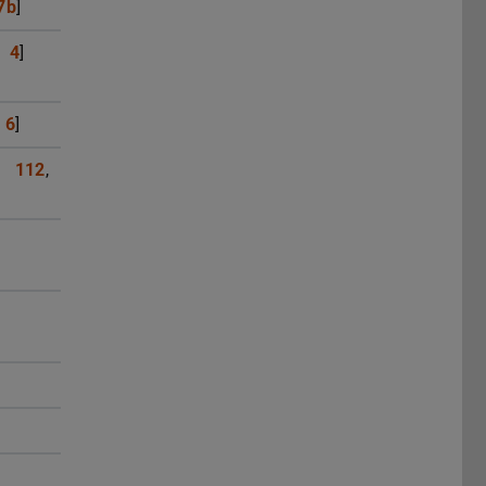
7b
]
4
]
6
]
112
,