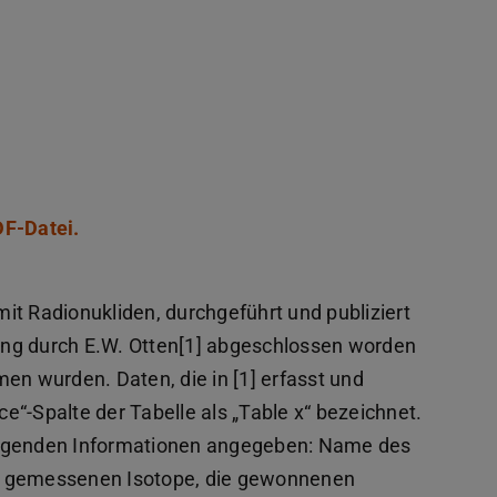
DF-Datei.
(PDF-Datei)
(wird in neuem Tab geöffnet)
it Radionukliden, durchgeführt und publiziert
ung durch E.W. Otten[1] abgeschlossen worden
 wurden. Daten, die in [1] erfasst und
“-Spalte der Tabelle als „Table x“ bezeichnet.
olgenden Informationen angegeben: Name des
r gemessenen Isotope, die gewonnenen