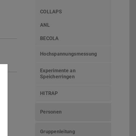
COLLAPS
ANL
BECOLA
Hochspannungsmessung
Experimente an
Speicherringen
HITRAP
Personen
Gruppenleitung