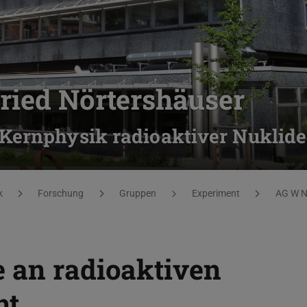
ried Nörtershäuser
Kernphysik radioaktiver Nuklide
k
Forschung
Gruppen
Experiment
AG W N
 an radioaktiven
ht