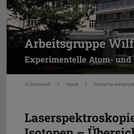
Arbeitsgruppe Wilf
Experimentelle Atom- und 
Sie befinden sich hier:
TU Darmstadt
Physik
Institut für Kernphysi
Laserspektroskopie
Isotopen – Übersic